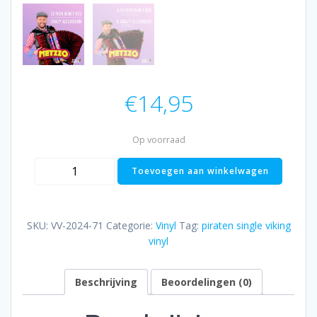
€
14,95
Op voorraad
,
Toevoegen aan winkelwagen
Metzzo
-
De
SKU:
VV-2024-71
Categorie:
Vinyl
Tag:
piraten single viking
Man
vinyl
In
Het
Beschrijving
Beoordelingen (0)
Bos
/