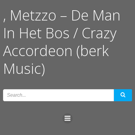
Ga
, Metzzo – De Man
naar
de
inhoud
In Het Bos / Crazy
Accordeon (berk
Music)