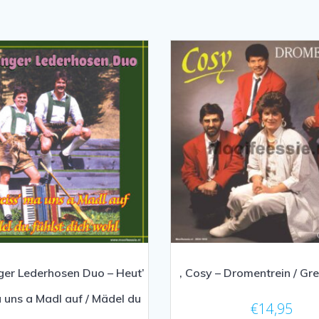
ger Lederhosen Duo – Heut’
, Cosy – Dromentrein / G
a uns a Madl auf / Mädel du
€
14,95