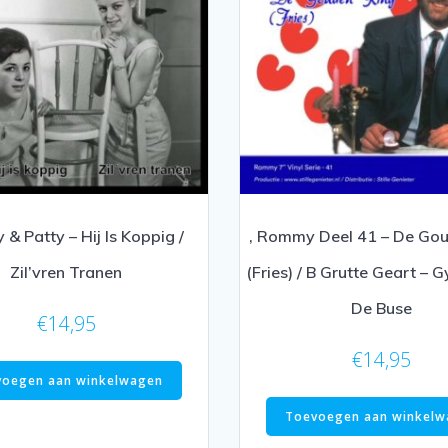
 & Patty – Hij Is Koppig /
, Rommy Deel 41 – De Go
Zil’vren Tranen
(Fries) / B Grutte Geart – G
De Buse
€
14,95
€
14,95
voegen aan winkelwagen
Toevoegen aan winkelw