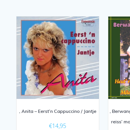
, Anita – Eerst’n Cappuccino / Jantje
, Berwan
reiss’ m
€
14,95