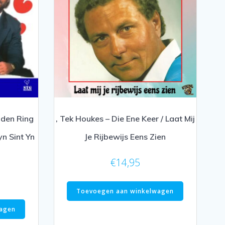
uden Ring
, Tek Houkes – Die Ene Keer / Laat Mij
yn Sint Yn
Je Rijbewijs Eens Zien
€
14,95
Toevoegen aan winkelwagen
agen