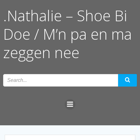
Ga
.Nathalie – Shoe Bi
naar
de
inhoud
Doe / M’n pa en ma
zeggen nee