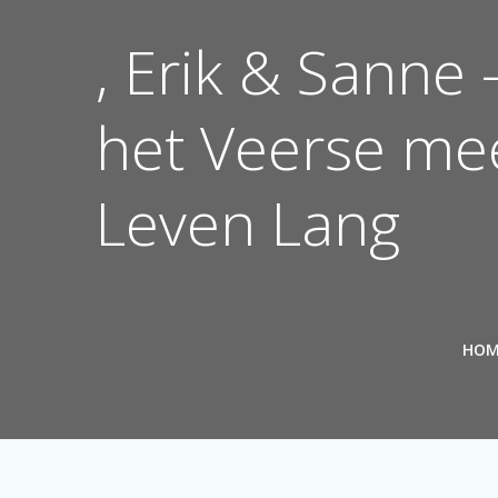
Ga
naar
, Erik & Sanne 
de
inhoud
het Veerse mee
Leven Lang
HOM