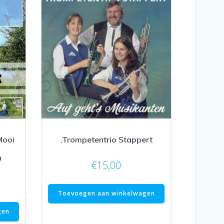
Mooi
.Trompetentrio Stappert
n
€
15,00
Toevoegen aan winkelwagen
gen