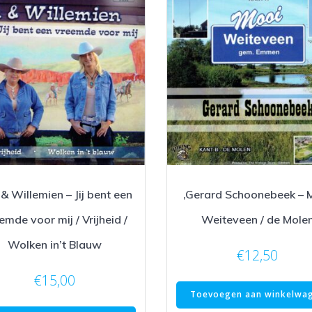
 & Willemien – Jij bent een
,Gerard Schoonebeek – 
emde voor mij / Vrijheid /
Weiteveen / de Mole
Wolken in’t Blauw
€
12,50
€
15,00
Toevoegen aan winkelwa