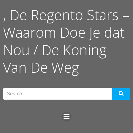
Ga
, De Regento Stars –
naar
de
inhoud
Waarom Doe Je dat
Nou / De Koning
Van De Weg