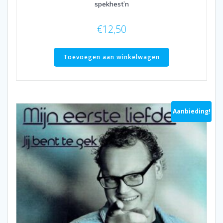
spekhest’n
€
12,50
Toevoegen aan winkelwagen
Aanbieding!