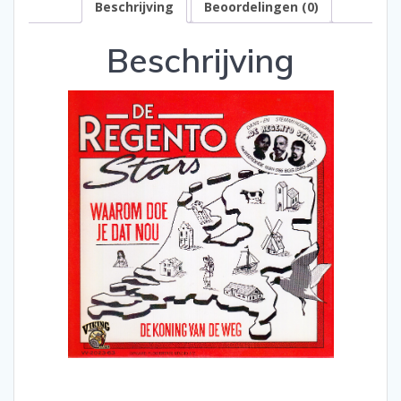
Beschrijving
Beoordelingen (0)
Doe
Je
Beschrijving
dat
Nou
/
De
Koning
Van
De
Weg
aantal