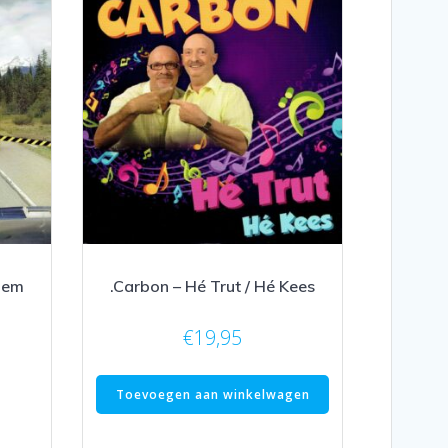
dem
.Carbon – Hé Trut / Hé Kees
€
19,95
Toevoegen aan winkelwagen