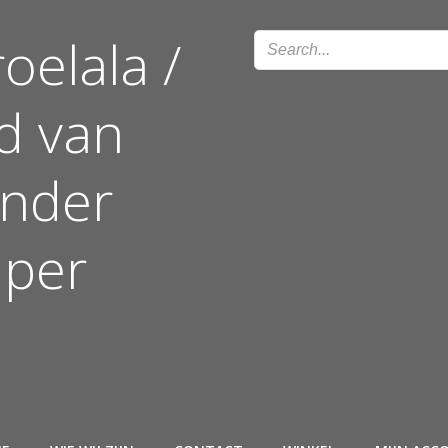
oelala /
ld van
onder
uper