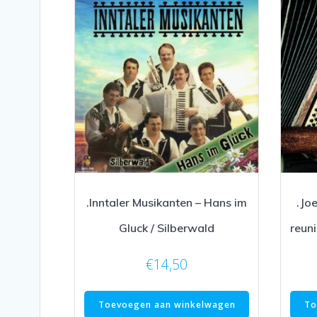
.Inntaler Musikanten – Hans im
.Jo
Gluck / Silberwald
reuni
€
14,50
Toevoegen aan winkelwagen
To