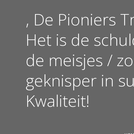
Ga
naar
, De Pioniers Tr
de
inhoud
Het is de schu
de meisjes / z
geknisper in s
Kwaliteit!