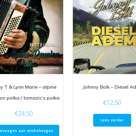
ey T & Lynn Marie – alpine
.Johnny Bolk – Diesel A
on polka / tomazic’s polka
€
12,50
€
24,50
Lees verder
evoegen aan winkelwagen