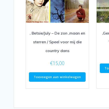
, Betsie/July – De zon ,maan en
,Ge
sterren / Speel voor mij die
country dans
€
15,00
To
Toevoegen aan winkelwagen