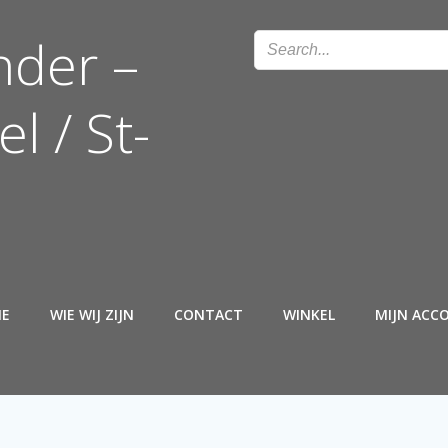
nder –
l / St-
E
WIE WIJ ZIJN
CONTACT
WINKEL
MIJN ACC