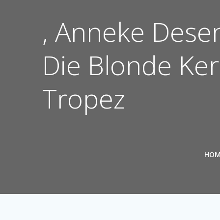
Ga
naar
, Anneke Dese
de
inhoud
Die Blonde Kere
Tropez
HOM