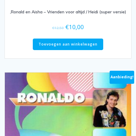
,Ronald en Aisha – Vrienden voor altijd / Heidi (super versie)
Oorspronkelijke
Huidige
€
10,00
€
12,50
prijs
prijs
was:
is:
Toevoegen aan winkelwagen
€12,50.
€10,00.
Aanbieding!