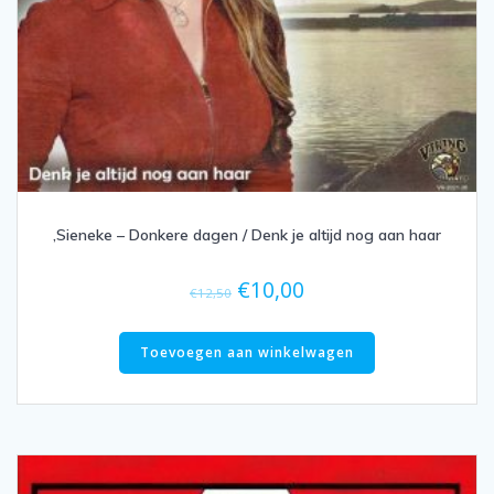
,Sieneke – Donkere dagen / Denk je altijd nog aan haar
Oorspronkelijke
Huidige
€
10,00
€
12,50
prijs
prijs
was:
is:
Toevoegen aan winkelwagen
€12,50.
€10,00.