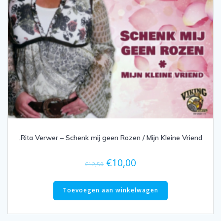
,Rita Verwer – Schenk mij geen Rozen / Mijn Kleine Vriend
Oorspronkelijke
Huidige
€
10,00
€
12,50
prijs
prijs
was:
is:
Toevoegen aan winkelwagen
€12,50.
€10,00.