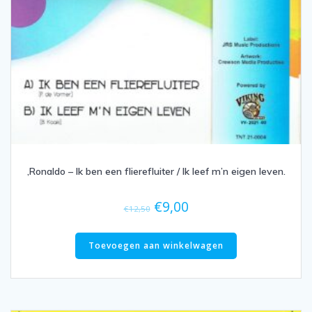
,Ronaldo – Ik ben een flierefluiter / Ik leef m’n eigen leven.
Oorspronkelijke
Huidige
€
9,00
€
12,50
prijs
prijs
was:
is:
Toevoegen aan winkelwagen
€12,50.
€9,00.