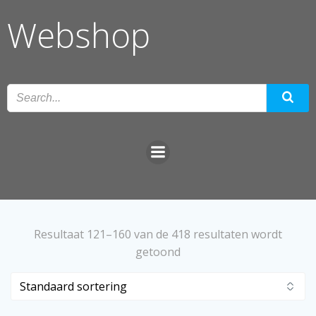
Ga
Webshop
naar
de
inhoud
Resultaat 121–160 van de 418 resultaten wordt
getoond