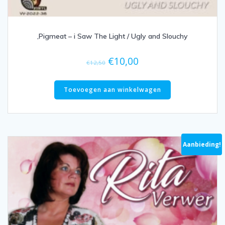
,Pigmeat – i Saw The Light / Ugly and Slouchy
Oorspronkelijke
Huidige
€
10,00
€
12,50
prijs
prijs
was:
is:
Toevoegen aan winkelwagen
€12,50.
€10,00.
Aanbieding!