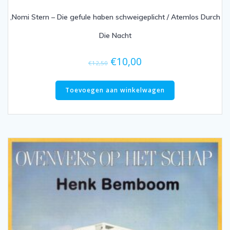
,Nomi Stern – Die gefule haben schweigeplicht / Atemlos Durch
Die Nacht
Oorspronkelijke
Huidige
€
10,00
€
12,50
prijs
prijs
was:
is:
Toevoegen aan winkelwagen
€12,50.
€10,00.