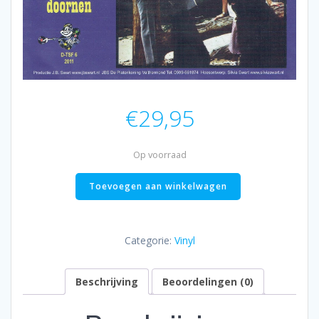
€
29,95
Op voorraad
.Wim
Toevoegen aan winkelwagen
&
Margriet
&
Categorie:
Vinyl
Marjan
en
Beschrijving
Beoordelingen (0)
de
Heikrekels
-