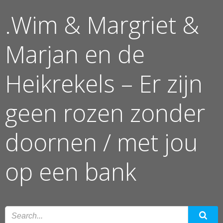
Ga
.Wim & Margriet &
naar
de
inhoud
Marjan en de
Heikrekels – Er zijn
geen rozen zonder
doornen / met jou
op een bank