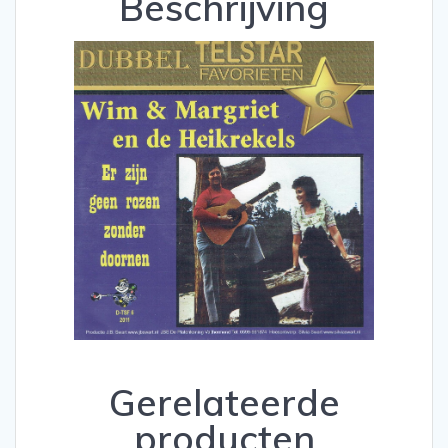
Beschrijving
Er
zijn
geen
rozen
zonder
doornen
/
met
jou
op
een
bank
aantal
Gerelateerde
producten