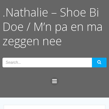
Ga
.Nathalie – Shoe Bi
naar
de
inhoud
Doe / M’n pa en ma
zeggen nee