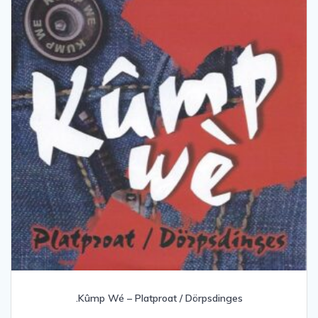
.Kûmp Wé – Platproat / Dörpsdinges